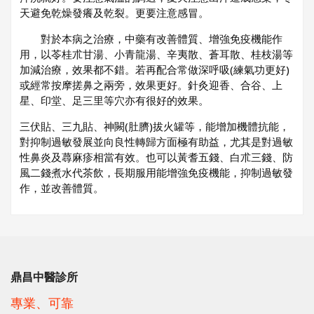
天避免乾燥發癢及乾裂。更要注意感冒。
對於本病之治療，中藥有改善體質、增強免疫機能作
用，以苓桂朮甘湯、小青龍湯、辛夷散、蒼耳散、桂枝湯等
加減治療，效果都不錯。若再配合常做深呼吸(練氣功更好)
或經常按摩搓鼻之兩旁，效果更好。針灸迎香、合谷、上
星、印堂、足三里等穴亦有很好的效果。
三伏貼、三九貼、神闕(肚臍)拔火罐等，能增加機體抗能，
對抑制過敏發展並向良性轉歸方面極有助益，尤其是對過敏
性鼻炎及蕁麻疹相當有效。也可以黃耆五錢、白朮三錢、防
風二錢煮水代茶飲，長期服用能增強免疫機能，抑制過敏發
作，並改善體質。
鼎昌中醫診所
專業、可靠