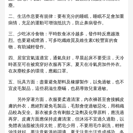
塵。
二、生活作息要有規律：要有充分的睡眠，睡眠不足會加重
病情，充足的運動可增強抵抗力，防止鼻病發作。
三、少吃冰冷食物：平時飲食冰冷越多，發作時反應越激
烈。也要避戒煙酒，可多吃纖維質及維生素C較豐富的食
物，有助減輕發作。
四、居室宜氣溫適宜，通氣良好，早晨起床不要受涼，天冷
時甚至可在被窩穿好衣服再下床。夏天在冷氣房加件外衣。
在灰塵較多的環境，應戴口罩。
五、玩具方面：盡量避免塑料及橡膠製作，以免過敏，也不
宜皮毛製品，這些易滋生塵蟎，也易導致兒童過敏。
另外穿著方面，衣服要柔適清潔，內衣褲甚至會接觸皮
膚的外衣，應絕對避免毛製品，毛類會使過敏惡化，用棉織
品較為安全。新衣被多含有剩餘之染劑及化學原料，應洗過
再穿。皮膚方面應保持皮膚清潔，但沐浴不宜過久過勤，以
免體表油脂被洗得太乾，肥皂少用，不要用毛巾刷洗，輕輕
沖洗就好。要注意氣溫的調適，夏天注意出汗造成感染，冬