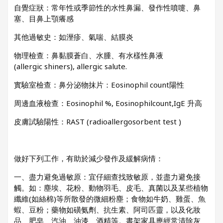
自覺症狀：常年性或季節性的水性鼻漏、發作性噴嚏、鼻
塞、目鼻上顎癢感
其他過敏史：如溼疹、氣喘、結膜炎
物理檢查：鼻黏膜蒼白、水腫、有水樣性鼻液
(allergic shiners), allergic salute.
實驗室檢查：鼻分泌物抹片：Eosinophil count陽性
周邊血液檢查：Eosinophil %, Eosinophilcount,IgE 升高
皮膚試驗陽性：RAST (radioallergosorbent test )
做好下列工作，有助於減少發作及緩解病情：
一、盡力避免過敏原：宜仔細查找致敏原，並盡力避免接
觸。如：塵埃、花粉、動物羽毛、皮毛、真菌以及某些植物
纖維(如絲棉)等所散發的微細粉塵；食物如牛奶、雞蛋、魚
蝦、豆粉；藥物如磺氨劑、抗生素、阿司匹靈，以及化妝
品、肥皂、汽油、油漆、酒精等。書架家具應經常清除灰